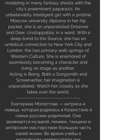
modeling in many fantasy shoots with the
city’s preeminent paparazzi. An
unbelievably intelligent girl with a pristine
Moscow university diploma in her hip
pocket, she is an unparalleled Dreamer
and Doer. Unstoppable, in a word. With a
deep bond to the Source, she has an
umbilical connection to New York City and
London, the two primary well-springs of
Western Culture. She is enamored of
seamlessly becoming a character and
living on stage as another.
Acting is Being. Both a Songsmith and
Screenwriter, her imagination is
unparalleled. Watch her closely as she
takes over the world.
----------------------------------
Екатерина Молостова — актриса и
певица, которая родилась в Казахстане в
семье русских родителей. Она
занимается музыкой, пением, танцами и
актёрским мастерством большую часть
своей жизни. Во время учёбы в
московском университете она