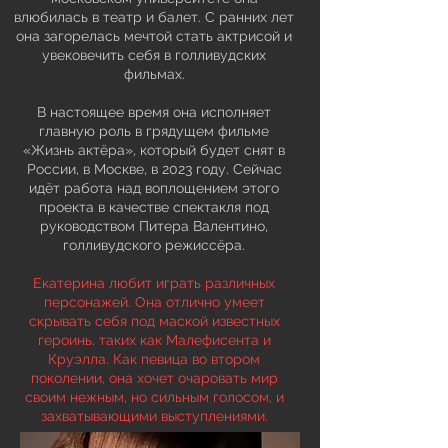
влюбилась в театр и балет. С ранних лет
она загорелась мечтой стать актрисой и
увековечить себя в голливудских
фильмах.
В настоящее время она исполняет
главную роль в грядущем фильме
«Жизнь актёра», который будет снят в
России, в Москве, в 2023 году. Сейчас
идёт работа над воплощением этого
проекта в качестве спектакля под
руководством Питера Валентино,
голливудского режиссёра.
Екатерина любит играть различных
персонажей. Она отлично умеет
скрывать себя под маской известных
героинь, таких как Малефисента и
Круэлла. Как певица во втором
поколении, она хочет очаровать мир
своим нежным, но сильным голосом, и
захватывающими выступлениями.